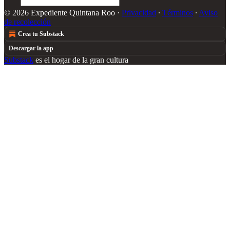
© 2026 Expediente Quintana Roo
·
Privacidad
∙
Términos
∙
Aviso
de recolección
Crea tu Substack
Descargar la app
Substack
es el hogar de la gran cultura