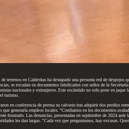
 de terrenos en Calderitas ha destapado una presunta red de despojos q
, se escudan en documentos falsificados con sellos de la Secretaría d
istas nacionales y extranjeros. Este escándalo no solo pone en jaque la
el turismo.
ron en conferencia de prensa su calvario tras adquirir dos predios entre
as que generaría empleos locales. “Confiamos en los documentos avalados
mente frustrado. Las denuncias, presentadas en septiembre de 2024 ante
oridades les dan largas. “Cada vez que preguntamos, hay excusas. Que