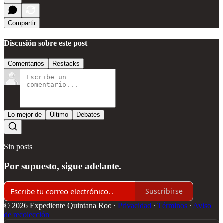
Compartir
Discusión sobre este post
Comentarios
Restacks
Lo mejor de
Último
Debates
Sin posts
Por supuesto, sigue adelante.
Suscribirse
© 2026 Expediente Quintana Roo
·
Privacidad
∙
Términos
∙
Aviso
de recolección