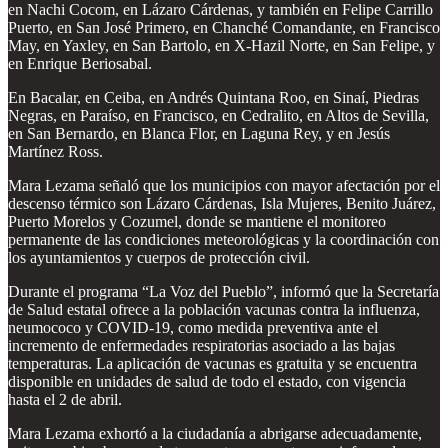
en Nachi Cocom, en Lázaro Cárdenas, y también en Felipe Carrillo
Puerto, en San José Primero, en Chanché Comandante, en Francisco
May, en Yaxley, en San Bartolo, en X-Hazil Norte, en San Felipe, y
en Enrique Beriosabal.
En Bacalar, en Ceiba, en Andrés Quintana Roo, en Sinaí, Piedras
Negras, en Paraíso, en Francisco, en Cedralito, en Altos de Sevilla,
en San Bernardo, en Blanca Flor, en Laguna Rey, y en Jesús
Martínez Ross.
Mara Lezama señaló que los municipios con mayor afectación por el
descenso térmico son Lázaro Cárdenas, Isla Mujeres, Benito Juárez,
Puerto Morelos y Cozumel, donde se mantiene el monitoreo
permanente de las condiciones meteorológicas y la coordinación con
los ayuntamientos y cuerpos de protección civil.
Durante el programa “La Voz del Pueblo”, informó que la Secretaría
de Salud estatal ofrece a la población vacunas contra la influenza,
neumococo y COVID-19, como medida preventiva ante el
incremento de enfermedades respiratorias asociado a las bajas
temperaturas. La aplicación de vacunas es gratuita y se encuentra
disponible en unidades de salud de todo el estado, con vigencia
hasta el 2 de abril.
Mara Lezama exhortó a la ciudadanía a abrigarse adecuadamente,