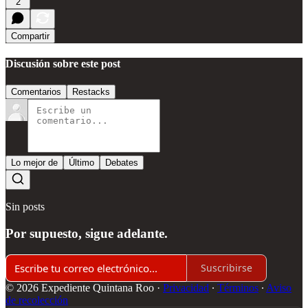
2
Compartir
Discusión sobre este post
Comentarios
Restacks
Lo mejor de
Último
Debates
Sin posts
Por supuesto, sigue adelante.
Suscribirse
© 2026 Expediente Quintana Roo
·
Privacidad
∙
Términos
∙
Aviso
de recolección