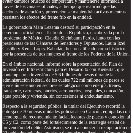
evitar cambios bruscos de temperatura y mantenerse informada a
través de los canales oficiales, al tiempo que reafirmó que las
acciones de atención y prevención se mantendrán activas mientras
persistan los efectos del frente frío en la entidad.
La gobernadora Mara Lezama destacó su participación en la
ceremonia oficial en el Teatro de la República, encabezada por la
presidenta de México, Claudia Sheinbaum Pardo, junto con las
presidentas de las Cámaras de Senadores y Diputados, Laura Itzel
Castillo y Kenia López Rabadán, hecho calificado como histórico
por la presencia de tres mujeres al frente de los Poderes de la Unión.
En el ámbito nacional, informó sobre la presentación del Plan de
Inversión en Infraestructura para el Desarrollo con Bienestar, que
contempla una inversión de 5.6 billones de pesos durante la
administración federal, de los cuales 722 mil millones de pesos se
ejercerán este año en sectores estratégicos como energía, trenes,
transporte, carreteras, puertos, aeropuertos, hospitales, educación,
agua potable y vivienda, sin concesiones ni endeudamiento.
Respecto a la seguridad pública, la titular del Ejecutivo recordó la
entrega de 70 nuevas unidades policiacas en Cancún, equipadas con
tecnología de reconocimiento facial, lectores de placas y conexión al
C5 y C2, como parte del fortalecimiento de la estrategia estatal de
prevención del delito. Asimismo, se dio a conocer la recuperación de
23 vehículos robados, gracias a denuncias realizadas al número de