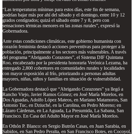
“Las temperaturas mínimas para estos días, este fin de semana,
podrían bajar más por ahí del sábado y el domingo, entre 10 y 12
grados centígrados; quizá el sábado entre 7 y 8, pero con
sensaciones térmicas menores en las zonas rurales”, expresó la
Gobernadora.
Ante estas condiciones climáticas, este gobierno humanista con
corazón feminista destacó acciones preventivas para proteger a la
población, principalmente a los sectores más vulnerables. A través
del programa “Abrigando Corazones”, el Sistema DIF Quintana
Roo, encabezado por la presidenta honoraria Verónica Lezama, ha
entregado 2,800 cobertores en comunidades rurales y localidades
con mayor exposición al frío, priorizando a personas adultas
mayores, niñas, niños y familias en situación de vulnerabilidad.
La Gobernadora destacó que “Abrigando Corazones” ya llegó a
Rancho Viejo, Javier Ramos Gómez; en José María Morelos, en
Dos Aguadas, Adolfo López Mateos, en Mariano Matamoros, San
Antonio Tuc, en Dziuché, en la Carolina, en Pedro Moreno; en
Lázaro Cárdenas, en La Aguada, La Presumida, La Sabana, San
Francisco. En Casa del Adulto Mayor en José María Morelos.
En Othón P. Blanco: en Sergio Butrón Casas, en Juan Sarabia, en
Sabidos, en San Pedro Peralta, en San Francisco Botes, en Cocoyol,