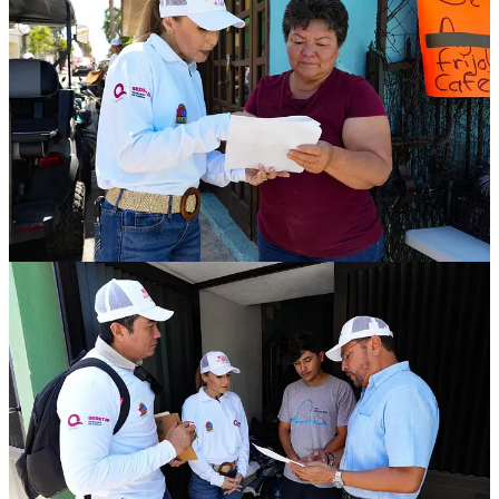
1
Compartir
Discusión sobre este post
Comentarios
Restacks
Lo mejor de
Último
Debates