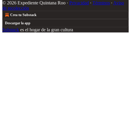
© 2026 Expediente Quintana Roo
·
Privacidad
∙
Términos
∙
Aviso
de recolección
Crea tu Substack
Descargar la app
Substack
es el hogar de la gran cultura