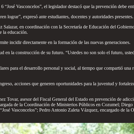
6 “José Vasconcelos”, el legislador destacó que la prevención debe en
eren lograr”, expresó ante estudiantes, docentes y autoridades presentes.
ez Salazar, en coordinación con la Secretaría de Educación del Gobier
e la educación.
rmite incidir directamente en la formación de las nuevas generaciones.
tud en la construcción de su futuro. “Ustedes no son solo el futuro, uste
ares para el desarrollo personal y social, al tiempo que compartió una r
ngreso, acciones que generen oportunidades para la juventud y fortalez
z Tovar, asesor del Fiscal General del Estado en prevención de adicci
argada de la Coordinación de Ministerios Públicos en Cozumel; Diego 
6 “José Vasconcelos”; Pedro Antonio Zaleta Vázquez, encargado de la O