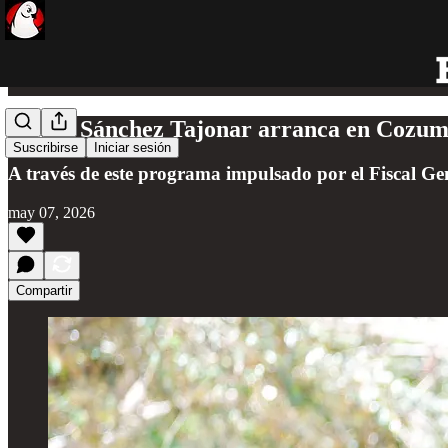
Renán Sánchez Tajonar arranca en Cozume
Suscribirse
Iniciar sesión
A través de este programa impulsado por el Fiscal Gene
may 07, 2026
Compartir