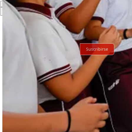
Lo mejor de
Último
Debates
Sin posts
Por supuesto, sigue adelante.
Suscribirse
© 2026 Expediente Quintana Roo
·
Privacidad
∙
Términos
∙
Aviso de 
Crea tu Substack
Descargar la app
Substack
es el hogar de la gran cultura