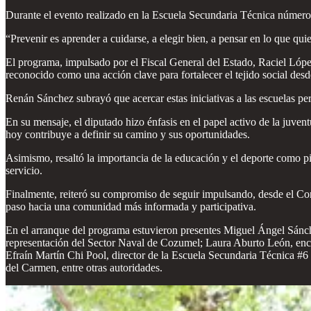
Durante el evento realizado en la Escuela Secundaria Técnica número 
“Prevenir es aprender a cuidarse, a elegir bien, a pensar en lo que qui
El programa, impulsado por el Fiscal General del Estado, Raciel Lóp
reconocido como una acción clave para fortalecer el tejido social desd
Renán Sánchez subrayó que acercar estas iniciativas a las escuelas pe
En su mensaje, el diputado hizo énfasis en el papel activo de la juven
hoy contribuye a definir su camino y sus oportunidades.
Asimismo, resaltó la importancia de la educación y el deporte como pil
servicio.
Finalmente, reiteró su compromiso de seguir impulsando, desde el Co
paso hacia una comunidad más informada y participativa.
En el arranque del programa estuvieron presentes Miguel Ángel Sánche
representación del Sector Naval de Cozumel; Laura Aburto León, enc
Efraín Martín Chi Pool, director de la Escuela Secundaria Técnica #
del Carmen, entre otras autoridades.