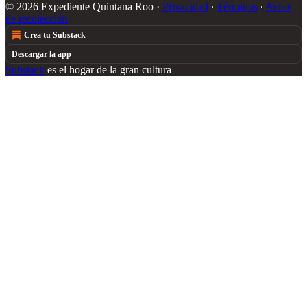
© 2026 Expediente Quintana Roo
·
Privacidad
∙
Términos
∙
Aviso
de recolección
Crea tu Substack
Descargar la app
Substack
es el hogar de la gran cultura