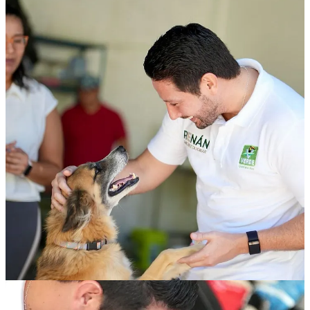
Compartir
Discusión sobre este post
Comentarios
Restacks
Lo mejor de
Último
Debates