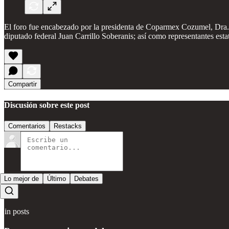
El foro fue encabezado por la presidenta de Coparmex Cozumel, Dra. 
diputado federal Juan Carrillo Soberanis; así como representantes es
Compartir
Discusión sobre este post
Comentarios
Restacks
Lo mejor de
Último
Debates
Sin posts