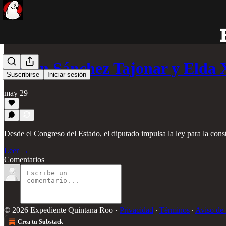
Renán Sánchez Tajonar y Elda
Suscribirse
Iniciar sesión
may 29
Desde el Congreso del Estado, el diputado impulsa la ley para la con
Leer →
Comentarios
© 2026 Expediente Quintana Roo
·
Privacidad
∙
Términos
∙
Aviso de 
Crea tu Substack