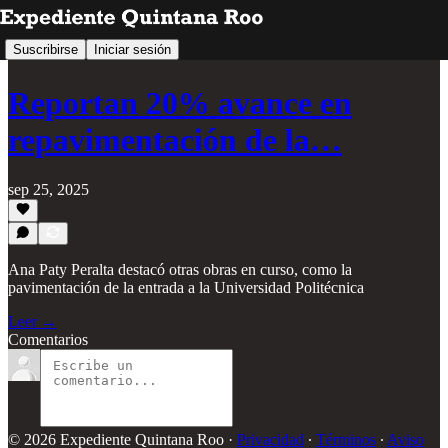
Suscribirse
Iniciar sesión
Reportan 20% avance en
repavimentación de la…
sep 25, 2025
Ana Paty Peralta destacó otras obras en curso, como la
pavimentación de la entrada a la Universidad Politécnica
Leer →
Comentarios
© 2026 Expediente Quintana Roo
·
Privacidad
∙
Términos
∙
Aviso