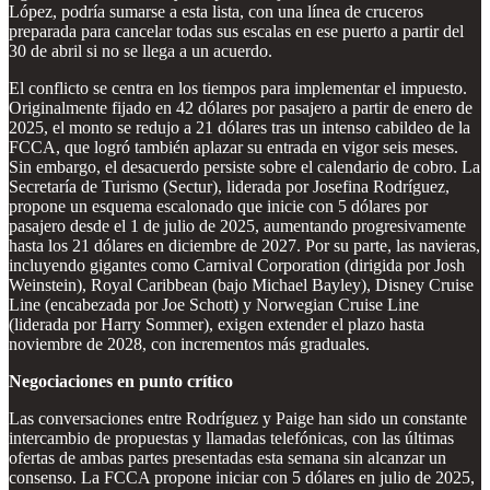
López, podría sumarse a esta lista, con una línea de cruceros
preparada para cancelar todas sus escalas en ese puerto a partir del
30 de abril si no se llega a un acuerdo.
El conflicto se centra en los tiempos para implementar el impuesto.
Originalmente fijado en 42 dólares por pasajero a partir de enero de
2025, el monto se redujo a 21 dólares tras un intenso cabildeo de la
FCCA, que logró también aplazar su entrada en vigor seis meses.
Sin embargo, el desacuerdo persiste sobre el calendario de cobro. La
Secretaría de Turismo (Sectur), liderada por Josefina Rodríguez,
propone un esquema escalonado que inicie con 5 dólares por
pasajero desde el 1 de julio de 2025, aumentando progresivamente
hasta los 21 dólares en diciembre de 2027. Por su parte, las navieras,
incluyendo gigantes como Carnival Corporation (dirigida por Josh
Weinstein), Royal Caribbean (bajo Michael Bayley), Disney Cruise
Line (encabezada por Joe Schott) y Norwegian Cruise Line
(liderada por Harry Sommer), exigen extender el plazo hasta
noviembre de 2028, con incrementos más graduales.
Negociaciones en punto crítico
Las conversaciones entre Rodríguez y Paige han sido un constante
intercambio de propuestas y llamadas telefónicas, con las últimas
ofertas de ambas partes presentadas esta semana sin alcanzar un
consenso. La FCCA propone iniciar con 5 dólares en julio de 2025,