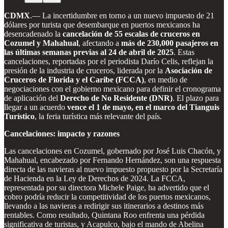
CDMX
.— La incertidumbre en torno a un nuevo impuesto de 21
dólares por turista que desembarque en puertos mexicanos ha
desencadenado la
cancelación de 55 escalas de cruceros en
Cozumel y Mahahual
, afectando a
más de 230,000 pasajeros en
las últimas semanas previas al 24 de abril de 2025
. Estas
cancelaciones, reportadas por el periodista Darío Celis, reflejan la
presión de la industria de cruceros, liderada por la
Asociación de
Cruceros de Florida y el Caribe (FCCA)
, en medio de
negociaciones con el gobierno mexicano para definir el cronograma
de aplicación del
Derecho de No Residente (DNR)
. El plazo para
llegar a un acuerdo
vence el 1 de mayo, en el marco del Tianguis
Turístico
, la feria turística más relevante del país.
Cancelaciones: impacto y razones
Las cancelaciones en Cozumel, gobernado por José Luis Chacón, y
Mahahual, encabezado por Fernando Hernández, son una respuesta
directa de las navieras al nuevo impuesto propuesto por la Secretaría
de Hacienda en la Ley de Derechos de 2024. La FCCA,
representada por su directora Michele Paige, ha advertido que el
cobro podría reducir la competitividad de los puertos mexicanos,
llevando a las navieras a redirigir sus itinerarios a destinos más
rentables. Como resultado, Quintana Roo enfrenta una pérdida
significativa de turistas, y Acapulco, bajo el mando de Abelina