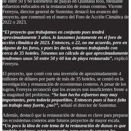
de entre 50 y 60 kilómetros de playas en Quintana Roo, mediante
esfuerzos enfocados en la restauración de zonas costeras. Vicente
Ferreyra, director general de Sustentur, destacó los avances del
proyecto, que comenzó en el marco del Foro de Acción Climática de
2022 o 2023.
“El proyecto que trabajamos en conjunto pues tendrá
aproximadamente 3 años, lo lanzamos justamente en el foro de
acción climática de 2023. Entonces, o 22, no me acuerdo, pero en
alguno de los foros, y pues les decía, estamos trabajando con
cerca de 35 hoteles. Tenemos un cálculo de que aproximadamente
tendremos unos 50 entre 50 y 60 km de playa restaurada”,
explicó
Ferreyra.
El proyecto, que contó con una inversión de aproximadamente 4
millones de dólares por parte de más de 35 hoteles, se centró en la
investigación y restauración de ecosistemas costeros. A pesar de los
logros, Ferreyra reconoció que los avances son insuficientes frente a
la magnitud del problema.
“Se han hecho esfuerzos muy muy
importantes, pero todavía pequeñitos. Entonces pues sí hace falta
un trabajo muy fuerte, ¿no?”,
señaló el director de Sustentur.
Además, destacó que la restauración de dunas es clave para preparar
los ecosistemas costeros ante futuros proyectos de mayor escala.
“Un poco la idea de este tema de la restauración de dunas es que
también podamos estar preparados para cuando vengan los