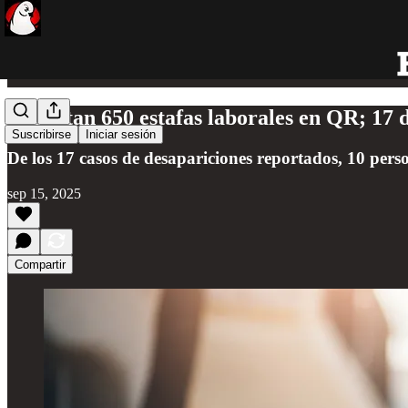
Reportan 650 estafas laborales en QR; 17 
Suscribirse
Iniciar sesión
De los 17 casos de desapariciones reportados, 10 per
sep 15, 2025
Compartir