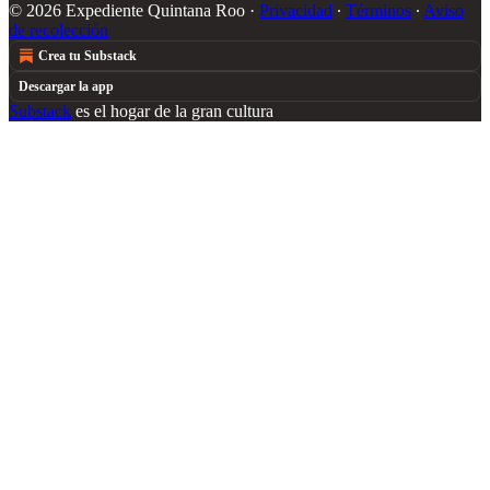
© 2026 Expediente Quintana Roo
·
Privacidad
∙
Términos
∙
Aviso
de recolección
Crea tu Substack
Descargar la app
Substack
es el hogar de la gran cultura