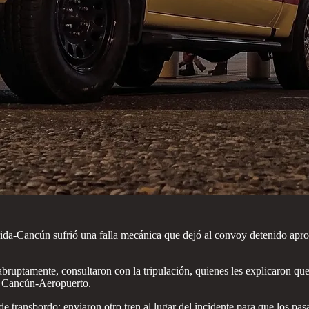
da-Cancún sufrió una falla mecánica que dejó al convoy detenido aprox
a abruptamente, consultaron con la tripulación, quienes les explicaron q
al Cancún-Aeropuerto.
e transbordo: enviaron otro tren al lugar del incidente para que los p