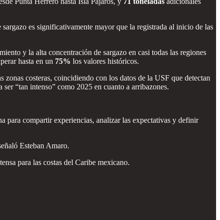
sde Punta Herrero hasta Isla Pájaros, y
71 toneladas
adicionales
 sargazo es significativamente mayor que la registrada al inicio de las
iento y la alta concentración de sargazo en casi todas las regiones
perar hasta en un
75%
los valores históricos.
s zonas costeras, coincidiendo con los datos de la USF que detectan
a ser “tan intenso” como 2025 en cuanto a arribazones.
para compartir experiencias, analizar las expectativas y definir
, señaló Esteban Amaro.
tensa para las costas del Caribe mexicano.