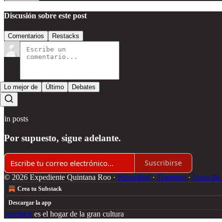
Discusión sobre este post
Comentarios
Restacks
Lo mejor de
Último
Debates
Sin posts
Por supuesto, sigue adelante.
Suscribirse
© 2026 Expediente Quintana Roo
·
Privacidad
∙
Términos
∙
Aviso de 
Crea tu Substack
Descargar la app
Substack
es el hogar de la gran cultura