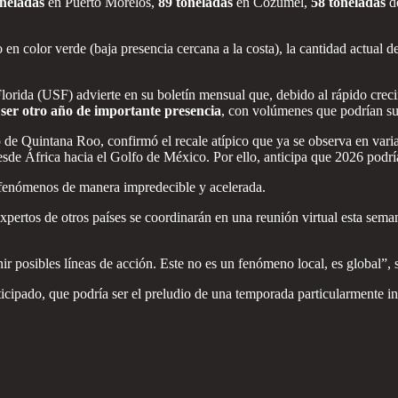
oneladas
en Puerto Morelos,
89 toneladas
en Cozumel,
58 toneladas
de
 en color verde (baja presencia cercana a la costa), la cantidad actual de
orida (USF) advierte en su boletín mensual que, debido al rápido crecim
ser otro año de importante presencia
, con volúmenes que podrían su
e Quintana Roo, confirmó el recale atípico que ya se observa en varia
de África hacia el Golfo de México. Por ello, anticipa que 2026 podrí
s fenómenos de manera impredecible y acelerada.
rtos de otros países se coordinarán en una reunión virtual esta semana 
nir posibles líneas de acción. Este no es un fenómeno local, es global”
ticipado, que podría ser el preludio de una temporada particularmente in