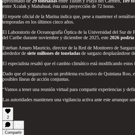
aproximado de
29 toneladas
entre Tulum y Playa del Carmen,
109 t
entre Xcalak y Mahahual, ésta una proyección de 72 horas.
El reporte oficial de la Marina indica que, pese a mantener el semáforo
temporadas en los últimos cinco años.
El Laboratorio de Oceanografía Óptica de la Universidad del Sur de Fl
del Caribe durante noviembre y diciembre de 2025, este
2026 podría 
Esteban Amaro Mauricio, director de la Red de Monitoreo de Sargazo d
alrededor de
siete millones de toneladas
de sargazo desplazándose des
El especialista resaltó que el cambio climático está modificando esto
Dado que el sargazo no es un problema exclusivo de Quintana Roo, expe
posibles líneas de acción conjuntas.
“Vamos a tener una reunión virtual para compartir experiencias y defi
Las autoridades mantienen una vigilancia activa ante este arranque an
2
Compartir