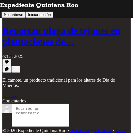
Suscribirse
Iniciar sesión
Reportan plaga de tejones en
plantaciones de…
oct 3, 2025
El camote, un producto tradicional para los altares de Día de
Muertos.
Leer →
Comentarios
© 2026 Expediente Quintana Roo
·
Privacidad
∙
Términos
∙
Aviso