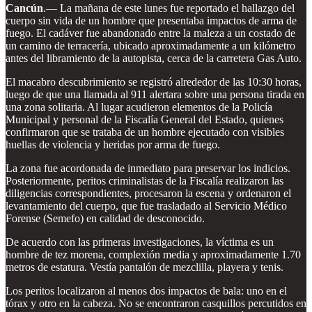
Cancún
.— La mañana de este lunes fue reportado el hallazgo del
cuerpo sin vida de un hombre que presentaba impactos de arma de
fuego. El cadáver fue abandonado entre la maleza a un costado de
un camino de terracería, ubicado aproximadamente a un kilómetro
antes del libramiento de la autopista, cerca de la carretera Gas Auto.
El macabro descubrimiento se registró alrededor de las 10:30 horas,
luego de que una llamada al 911 alertara sobre una persona tirada en
una zona solitaria. Al lugar acudieron elementos de la Policía
Municipal y personal de la Fiscalía General del Estado, quienes
confirmaron que se trataba de un hombre ejecutado con visibles
huellas de violencia y heridas por arma de fuego.
La zona fue acordonada de inmediato para preservar los indicios.
Posteriormente, peritos criminalistas de la Fiscalía realizaron las
diligencias correspondientes, procesaron la escena y ordenaron el
levantamiento del cuerpo, que fue trasladado al Servicio Médico
Forense (Semefo) en calidad de desconocido.
De acuerdo con las primeras investigaciones, la víctima es un
hombre de tez morena, complexión media y aproximadamente 1.70
metros de estatura. Vestía pantalón de mezclilla, playera y tenis.
Los peritos localizaron al menos dos impactos de bala: uno en el
tórax y otro en la cabeza. No se encontraron casquillos percutidos en