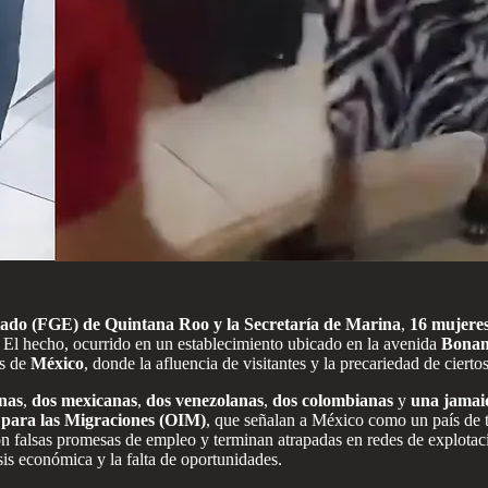
stado (FGE) de Quintana Roo y la Secretaría de Marina
,
16 mujere
. El hecho, ocurrido en un establecimiento ubicado en la avenida
Bonam
es de
México
, donde la afluencia de visitantes y la precariedad de ciertos
nas
,
dos mexicanas
,
dos venezolanas
,
dos colombianas
y
una jamai
 para las Migraciones (OIM)
, que señalan a México como un país de t
on falsas promesas de empleo y terminan atrapadas en redes de explotació
isis económica y la falta de oportunidades.