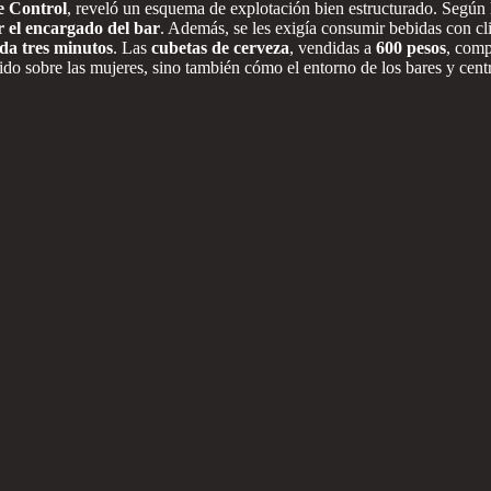
e Control
, reveló un esquema de explotación bien estructurado. Según
r el encargado del bar
. Además, se les exigía consumir bebidas con cl
ada tres minutos
. Las
cubetas de cerveza
, vendidas a
600 pesos
, comp
cido sobre las mujeres, sino también cómo el entorno de los bares y cen