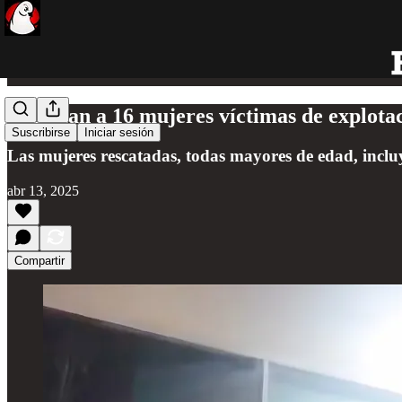
Rescatan a 16 mujeres víctimas de explotac
Suscribirse
Iniciar sesión
Las mujeres rescatadas, todas mayores de edad, incl
abr 13, 2025
Compartir