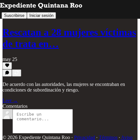
Suscribirse
Iniciar sesión
Rescatan a 28 mujeres víctimas
de trata en…
may 25
De acuerdo con las autoridades, las mujeres se encontraban en
condiciones de subordinación y riesgo.
Leer →
Comentarios
© 2026 Expediente Quintana Roo
·
Privacidad
∙
Términos
∙
Aviso