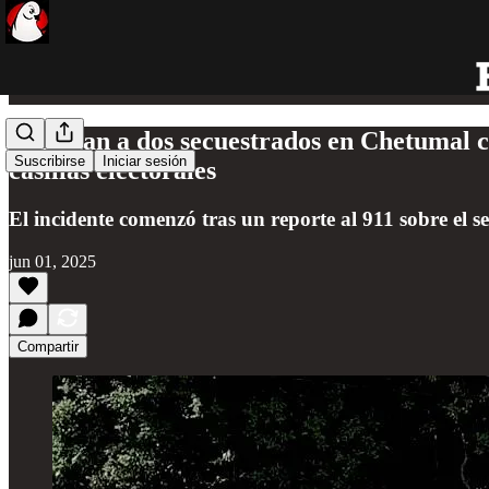
Rescatan a dos secuestrados en Chetumal con
Suscribirse
Iniciar sesión
casillas electorales
El incidente comenzó tras un reporte al 911 sobre el s
jun 01, 2025
Compartir