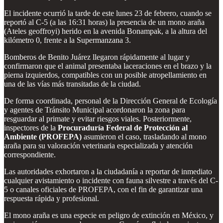
El incidente ocurrió la tarde de este lunes 23 de febrero, cuando se
reportó al C-5 (a las 16:31 horas) la presencia de un mono araña
(Ateles geoffroyi) herido en la avenida Bonampak, a la altura del
kilómetro 0, frente a la Supermanzana 3.
Bomberos de Benito Juárez llegaron rápidamente al lugar y
confirmaron que el animal presentaba laceraciones en el brazo y la
pierna izquierdos, compatibles con un posible atropellamiento en
una de las vías más transitadas de la ciudad.
De forma coordinada, personal de la Dirección General de Ecología
y agentes de Tránsito Municipal acordonaron la zona para
resguardar al primate y evitar riesgos viales. Posteriormente,
inspectores de la
Procuraduría Federal de Protección al
Ambiente (PROFEPA)
asumieron el caso, trasladando al mono
araña para su valoración veterinaria especializada y atención
correspondiente.
Las autoridades exhortaron a la ciudadanía a reportar de inmediato
cualquier avistamiento o incidente con fauna silvestre a través del C-
5 o canales oficiales de PROFEPA, con el fin de garantizar una
respuesta rápida y profesional.
El mono araña es una especie en peligro de extinción en México, y