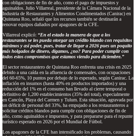
con obligaciones de fin de año, como el pago de impuestos y
aguinaldos. Julio Villarreal, presidente de la Cámara Nacional de la
Industria de Restaurantes y Alimentos Condimentados (Canirac) en
Quintana Roo, señaló que los recursos también se destinarán a
renovar equipos dañados por apagones de la CFE.
Villarreal explicó:
“En el estado la manera de que a los
restaurantes se les pueda otorgar un crédito blando con requisitos
mínimos y así poder, pues, tratar de llegar a 2026 pues un poquito
más holgados de dinero, digamos, ¿no? Para poder cumplir con
todos estos compromisos que estamos viendo para diciembre.”
El sector restaurantero de Quintana Roo enfrenta una crisis en 2025
debido a una caída en la afluencia de comensales, con ocupaciones
del 60-65%, 10 puntos por debajo de lo esperado, según Canirac. La
inflación en insumos (hasta 40% en productos importados) y una
reducción del 1% en el consumo han llevado al cierre temporal o
definitivo de 1,200 establecimientos (35% del total), especialmente
en Cancún, Playa del Carmen y Tulum. Esta situación, agravada por
un déficit de personal del 33%, ha empujado a los restauranteros a
solicitar créditos blandos para cumplir con obligaciones de fin de
año, como aguinaldos e impuestos, y para prepararse para el repunte
turístico esperado en 2026 por el Mundial de Fútbol.
Los apagones de la CFE han intensificado los problemas, causando