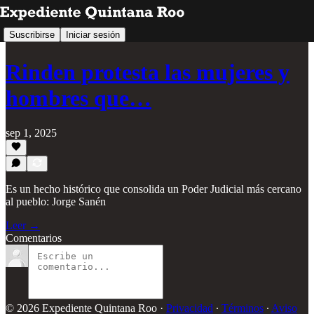
Suscribirse
Iniciar sesión
Rinden protesta las mujeres y
hombres que…
sep 1, 2025
Es un hecho histórico que consolida un Poder Judicial más cercano
al pueblo: Jorge Sanén
Leer →
Comentarios
© 2026 Expediente Quintana Roo
·
Privacidad
∙
Términos
∙
Aviso