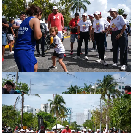
Rodeada de familias completas y junto con la presidenta honoraria
del DIF Quintana Roo, Verónica Lezama Espinosa, la Gobernadora
destacó la importancia de eventos de este tipo, de convivencia
familiar, para hacer comunidad y construir juntos la paz, con el
respaldo de este gobierno humanista, con corazón feminista, que
trabaja por el bienestar de todas y todos los quintanarroenses.
Felicitó a los papás que fueron a trabajar o a disfrutar del paseo, en
ocasión del Día del Padre, los que degustaron tacos de cochinita.
Mara Lezama jugó bádminton y participó en una rodada en
bicicleta.