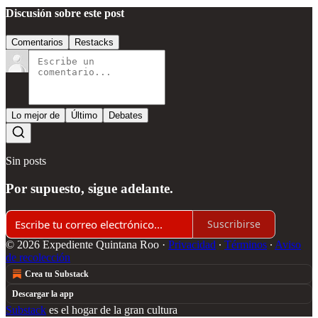
Discusión sobre este post
Comentarios
Restacks
Lo mejor de
Último
Debates
Sin posts
Por supuesto, sigue adelante.
Suscribirse
© 2026 Expediente Quintana Roo
·
Privacidad
∙
Términos
∙
Aviso
de recolección
Crea tu Substack
Descargar la app
Substack
es el hogar de la gran cultura