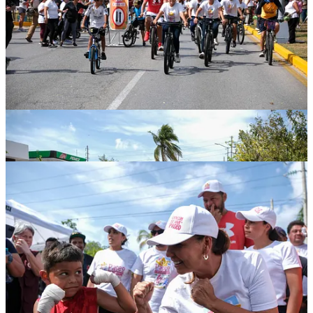
La presidenta municipal Ana Paty Peralta de la Peña explicó que
este evento se lleva a cabo una vez al mes y promueve el uso de
medios de transporte no motorizados como la bicicleta, los patines y
las caminatas, brindando un entorno seguro y accesible para todas
las edades. Familias completas disfrutaron del espacio y trajeron a
sus mascotas para ser parte de la experiencia.
Este evento abarca las avenidas Bonampak, Uxmal y Nader,
conectando a la comunidad con diversas actividades a lo largo del
recorrido. El DIF Quintana Roo participó con un stand de juegos
lúdicos para niñas y niños, fomentando la recreación.
A lo largo del Paseo Cancunense, los asistentes también pueden
disfrutar de la oferta gastronómica local en negocios como Socio
Naiz, Cafetería Nader, Mercado Negro, Iku, entre otros
establecimientos que abrirán sus puertas para ofrecer una