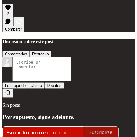
2
Compartir
Discusión sobre este post
Comentarios
Restacks
Lo mejor de
Último
Debates
Sin posts
Por supuesto, sigue adelante.
Suscribirse