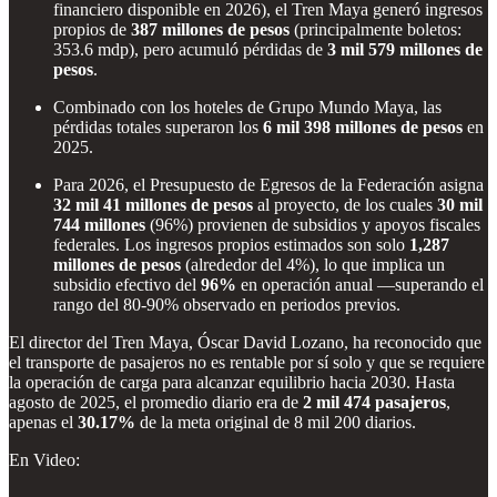
financiero disponible en 2026), el Tren Maya generó ingresos
propios de
387 millones de pesos
(principalmente boletos:
353.6 mdp), pero acumuló pérdidas de
3 mil 579 millones de
pesos
.
Combinado con los hoteles de Grupo Mundo Maya, las
pérdidas totales superaron los
6 mil 398 millones de pesos
en
2025.
Para 2026, el Presupuesto de Egresos de la Federación asigna
32 mil 41 millones de pesos
al proyecto, de los cuales
30 mil
744 millones
(96%) provienen de subsidios y apoyos fiscales
federales. Los ingresos propios estimados son solo
1,287
millones de pesos
(alrededor del 4%), lo que implica un
subsidio efectivo del
96%
en operación anual —superando el
rango del 80-90% observado en periodos previos.
El director del Tren Maya, Óscar David Lozano, ha reconocido que
el transporte de pasajeros no es rentable por sí solo y que se requiere
la operación de carga para alcanzar equilibrio hacia 2030. Hasta
agosto de 2025, el promedio diario era de
2 mil 474 pasajeros
,
apenas el
30.17%
de la meta original de 8 mil 200 diarios.
En Video: