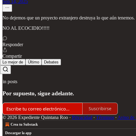
Sep 14, 2025
No dejemos que un proyecto extranjero destruya lo que aún tenemos.
NO AL ECOCIDIO!!!!!
Responder
Compartir
Lo mejor de
Último
Debates
Sin posts
Por supuesto, sigue adelante.
Suscribirse
© 2026 Expediente Quintana Roo
·
Privacidad
∙
Términos
∙
Aviso de 
Crea tu Substack
Descargar la app