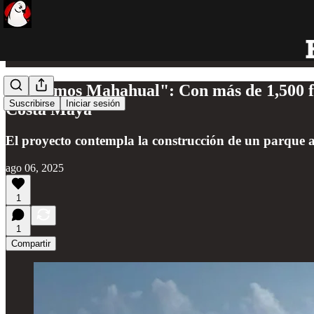
"Salvemos Mahahual": Con más de 1,500 fi
Suscribirse
Iniciar sesión
Costa Maya
El proyecto contempla la construcción de un parque 
ago 06, 2025
1
1
Compartir