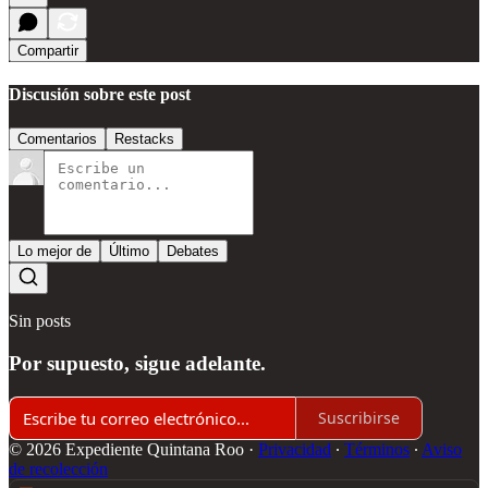
Compartir
Discusión sobre este post
Comentarios
Restacks
Lo mejor de
Último
Debates
Sin posts
Por supuesto, sigue adelante.
Suscribirse
© 2026 Expediente Quintana Roo
·
Privacidad
∙
Términos
∙
Aviso
de recolección