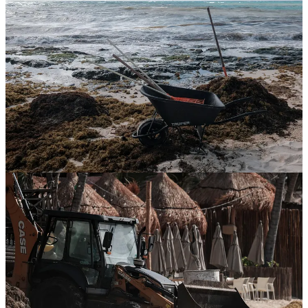
#PLAYADELCARMEN | #ACTUALIDAD #SARGAZO En
Playa del Carmen, ante la imposibilidad de retirar el sargazo y con
escasos trabajadores de limpieza de playas, algunos bañistas se
rinden y de plano se instalan sobre la alga para pasar su domingo
playero. Otros en cambio, todavía ven el sargazo con recelo.
Compartir
Discusión sobre este post
Comentarios
Restacks