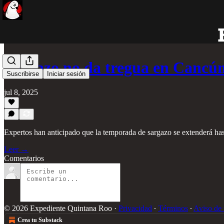
Sargazo no da tregua en Cancú
Suscribirse
Iniciar sesión
jul 8, 2025
Expertos han anticipado que la temporada de sargazo se extenderá has
Leer →
Comentarios
© 2026 Expediente Quintana Roo
·
Privacidad
∙
Términos
∙
Aviso de 
Crea tu Substack