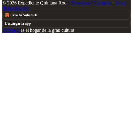
© 2026 Expediente Quintana Roo
·
Privacidad
∙
Términos
∙
Aviso
de recolección
Crea tu Substack
Descargar la app
Substack
es el hogar de la gran cultura