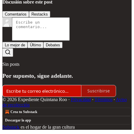
Discusión sobre este post
Comentarios
Restacks
Lo mejor de
Último
Debates
Sin posts
Por supuesto, sigue adelante.
Suscribirse
© 2026 Expediente Quintana Roo
·
Privacidad
∙
Términos
∙
Aviso
de recolección
Crea tu Substack
Descargar la app
Substack
es el hogar de la gran cultura