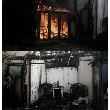
Este nuevo incidente ocurre en el contexto de una escalada de
violencia en el destino. El pasado lunes, un sujeto armado ingresó al
Rosa Negra y disparó en al menos tres ocasiones contra un
comensal que se encontraba en una de las mesas, causándole la
muerte casi de manera instantánea. La víctima, aún sin identificar
oficialmente, recibió impactos en el pecho, abdomen y espalda.
Testigos relataron el pánico desatado entre clientes y empleados,
quienes buscaron refugio para evitar ser alcanzados por las balas.
Expertos de la Fiscalía General del Estado (FGE) recolectaron
casquillos y evidencias balísticas en el lugar del homicidio, el cual se
presume como un posible ajuste de cuentas ligado a la delincuencia
organizada. Hasta el momento no hay detenidos por el crimen.
La seguidilla de eventos —ejecución seguida de incendio— ha
profundizado la preocupación del sector turístico y restaurantero de