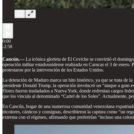
0:00
-2:58
Cancún.—
La icónica glorieta de El Ceviche se convirtió el domingo 
operación militar estadounidense realizada en Caracas el 3 de enero. 
protestaron por la intervención de los Estados Unidos.
La detención de Maduro marca un hito histórico, ya que se trata de l
presidente Donald Trump, la operación involucró un “ataque a gran esc
Flores fueron trasladados a Nueva York, donde enfrentan cargos federa
que los vincula al denominado “Cartel de los Soles”. Actualmente, pe
En Cancún, hogar de una numerosa comunidad venezolana expatriada —
tricolores, cánticos y consignas, describieron la captura como “un re
extrema con el régimen, afirmando que preferirían “incluso una coloni