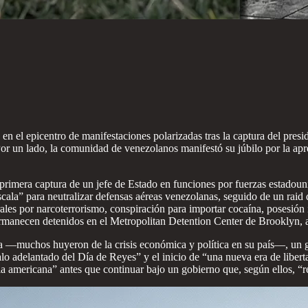
en el epicentro de manifestaciones polarizadas tras la captura del pres
Por un lado, la comunidad de venezolanos manifestó su júbilo por la apre
a primera captura de un jefe de Estado en funciones por fuerzas estado
ala” para neutralizar defensas aéreas venezolanas, seguido de un raid d
les por narcoterrorismo, conspiración para importar cocaína, posesión 
rmanecen detenidos en el Metropolitan Detention Center de Brooklyn, a
muchos huyeron de la crisis económica y política en su país—, un gru
galo adelantado del Día de Reyes” y el inicio de “una nueva era de libe
a americana” antes que continuar bajo un gobierno que, según ellos, “re