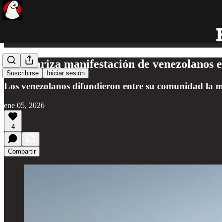
Se polariza manifestación de venezolanos 
Suscribirse
Iniciar sesión
Los venezolanos difundieron entre su comunidad la ma
ene 05, 2026
4
Compartir