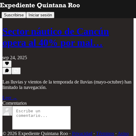
Suscribirse
Iniciar sesión
Sector náutico de Cancún
opera al 40% por mal…
sep 24, 2025
Las lluvias y vientos de la temporada de lluvias (mayo-octubre) han
limitado la navegación.
Leer →
Comentarios
© 2026 Expediente Quintana Roo
·
Privacidad
∙
Términos
∙
Aviso