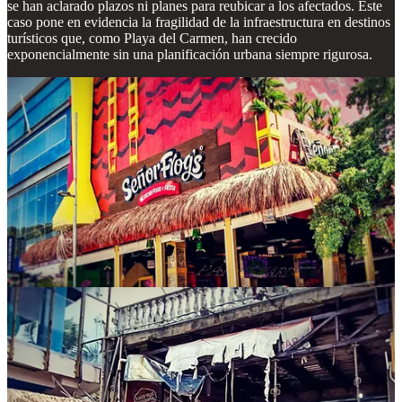
se han aclarado plazos ni planes para reubicar a los afectados. Este
caso pone en evidencia la fragilidad de la infraestructura en destinos
turísticos que, como Playa del Carmen, han crecido
exponencialmente sin una planificación urbana siempre rigurosa.
El ocaso de Señor Frog’s no solo marca la pérdida de un punto de
referencia cultural y turístico, sino que también invita a reflexionar
sobre la sostenibilidad de los desarrollos en la Riviera Maya. ¿Cómo
se permitió que un edificio tan emblemático llegara a tal grado de
deterioro? ¿Qué medidas preventivas se están tomando para evitar
que otros sitios icónicos corran la misma suerte? Mientras Playa del
Carmen sigue atrayendo millones de visitantes, la demolición de
Señor Frog’s es un recordatorio de que el glamour turístico no
siempre va de la mano con la seguridad y la planificación.
La nostalgia por las noches de fiesta en Señor Frog’s no será
suficiente para salvarlo. Lo que queda ahora es esperar que las