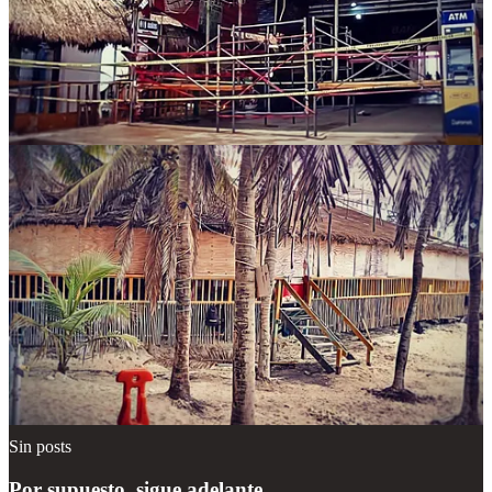
autoridades manejen esta crisis con transparencia y eficacia,
asegurando que la demolición no traiga más riesgos y que el futuro
del predio contribuya al bienestar de la ciudad, no solo a los
intereses comerciales.
Compartir
Discusión sobre este post
Comentarios
Restacks
Lo mejor de
Último
Debates
Sin posts
Por supuesto, sigue adelante.