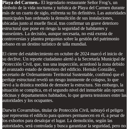
Playa del Carmen.-
El legendario restaurante Señor Frog’s, un
símbolo de la vida nocturna y turística de Playa del Carmen durante
más de un cuarto de siglo, enfrenta su fin definitivo. Las autoridades
municipales han ordenado la demolición de sus instalaciones,
ubicadas junto al muelle fiscal, tras confirmar un grave deterioro
estructural que pone en riesgo la seguridad de habitantes y
transeúntes. La decisión, aunque necesaria, no está exenta de
controversias y plantea preguntas sobre la gestión del patrimonio
urbano en un destino turístico de talla mundial.
El cierre del establecimiento en octubre de 2024 marcó el inicio de
su declive. Un reporte ciudadano alertó a la Secretaría Municipal de
Protección Civil, que, tras una inspección, acordonó la zona debido
al avanzado estado de deterioro del edificio. Hernán González,
secretario de Ordenamiento Territorial Sustentable, confirmó que el
peritaje estructural reveló un riesgo inminente de colapso, lo que
llevó a la drástica medida de demoler la estructura. Sin embargo, la
situación se complica, en el segundo nivel del inmueble aún operan
oficinas y departamentos habitados, lo que genera tensiones entre las
autoridades y los ocupantes.
Darwin Covarrubias, titular de Protección Civil, subrayó el peligro
que representa el edificio para quienes permanecen en él, a pesar de
los exhortos para desalojar el lugar. La demolición, según las
autoridades, será controlada y busca garantizar la seguridad, pero no