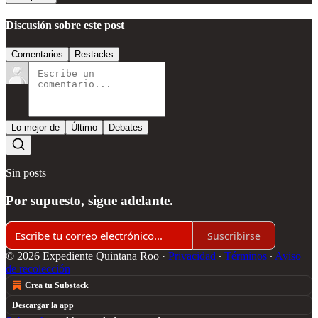
Discusión sobre este post
Comentarios
Restacks
Lo mejor de
Último
Debates
Sin posts
Por supuesto, sigue adelante.
Suscribirse
© 2026 Expediente Quintana Roo
·
Privacidad
∙
Términos
∙
Aviso
de recolección
Crea tu Substack
Descargar la app