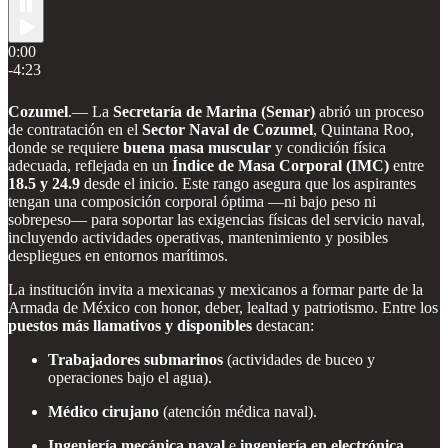
0:00
-4:23
Cozumel
.— La
Secretaría de Marina (Semar)
abrió un proceso
de contratación en el
Sector Naval de Cozumel
, Quintana Roo,
donde se requiere
buena masa muscular
y condición física
adecuada, reflejada en un
Índice de Masa Corporal (IMC)
entre
18.5 y 24.9
desde el inicio. Este rango asegura que los aspirantes
tengan una composición corporal óptima —ni bajo peso ni
sobrepeso— para soportar las exigencias físicas del servicio naval,
incluyendo actividades operativas, mantenimiento y posibles
despliegues en entornos marítimos.
La institución invita a mexicanas y mexicanos a formar parte de la
Armada de México con honor, deber, lealtad y patriotismo. Entre los
puestos más llamativos y disponibles
destacan:
Trabajadores submarinos
(actividades de buceo y
operaciones bajo el agua).
Médico cirujano
(atención médica naval).
Ingeniería mecánica naval
e
ingeniería en electrónica