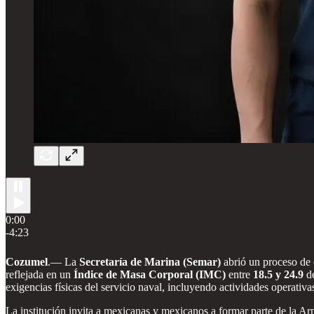
0:00
-4:23
Cozumel
.— La
Secretaría de Marina (Semar)
abrió un proceso de 
reflejada en un
Índice de Masa Corporal (IMC)
entre
18.5 y 24.9
de
exigencias físicas del servicio naval, incluyendo actividades operativ
La institución invita a mexicanas y mexicanos a formar parte de la Ar