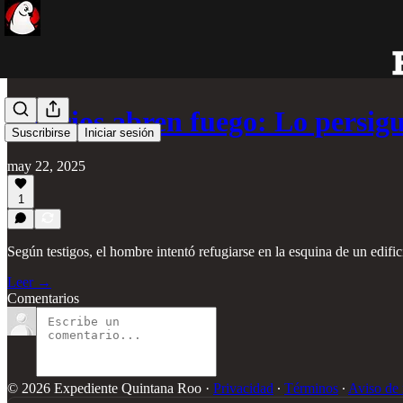
Sicarios abren fuego: Lo persig
Suscribirse
Iniciar sesión
may 22, 2025
1
Según testigos, el hombre intentó refugiarse en la esquina de un edific
Leer →
Comentarios
© 2026 Expediente Quintana Roo
·
Privacidad
∙
Términos
∙
Aviso de 