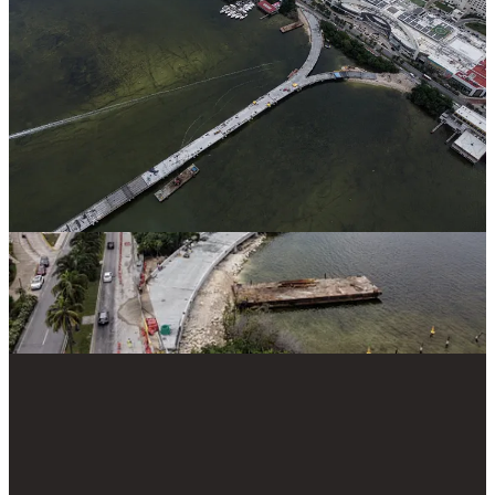
adjudicado de 5,580 millones de pesos a la empresa ICA. Sin
embargo, el proyecto ha enfrentado modificaciones significativas,
como la extensión de 103 metros en su trazo para sortear una
caverna kárstica de 67 metros de diámetro y más de 200 metros de
profundidad descubierta en la laguna Nichupté en 2023, lo que
incluyó la implementación de un arco metálico prefabricado y
ajustes en el entronque final, elevando el costo total a 8,586 millones
de pesos. Estas adaptaciones, junto con retrasos por condiciones
climáticas como el huracán Beryl, han reprogramado su
inauguración varias veces, pero la presidenta Claudia Sheinbaum
confirmó durante la conferencia matutina del 7 de agosto de 2025
que ella misma viajará a Quintana Roo en diciembre para inaugurar
la obra, reafirmando el compromiso de entrega en ese mes.