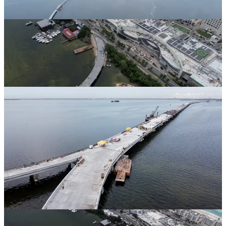
El Puente Vehicular Nichupté, una megaobra de 8.8 kilómetros que
conecta el Bulevar Luis Donaldo Colosio con el Bulevar Kukulcán
en la zona hotelera de Cancún, inició su construcción en junio de
2022 bajo la administración federal anterior, con un costo inicial