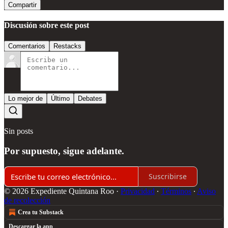
Compartir
Discusión sobre este post
Comentarios
Restacks
Lo mejor de
Último
Debates
Sin posts
Por supuesto, sigue adelante.
Suscribirse
© 2026 Expediente Quintana Roo
·
Privacidad
∙
Términos
∙
Aviso
de recolección
Crea tu Substack
Descargar la app