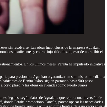
meses sin resolverse. Las obras inconclusas de la empresa Aguakan,
beos insuficientes y cobros injustificados, a pesar de no recibir el
cuestionamientos. En los últimos meses, Peralta ha impulsado iniciativas
 parte para presionar a Aguakan o garantizar un suministro inmediato a
s habitantes de Benito Juárez siguen gastando hasta 500 pesos
a corto plazo, y las obras en avenidas como Puerto Juárez,
iones ilegales, según datos de Aguakan, que reporta una inversión de
025, donde Peralta promocionó Cancún, parece opacar las necesidades
estión de Peralta, aunque activa en otros frentes, deja un vacío en esta