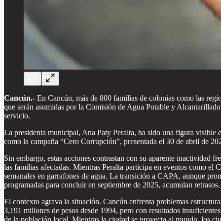
Cancún.-
En Cancún, más de 800 familias de colonias como las region
que serán asumidas por la Comisión de Agua Potable y Alcantarillado (
servicio.
La presidenta municipal, Ana Paty Peralta, ha sido una figura visible e
como la campaña “Cero Corrupción”, presentada el 30 de abril de 20
Sin embargo, estas acciones contrastan con su aparente inactividad fr
las familias afectadas. Mientras Peralta participa en eventos como e
semanales en garrafones de agua. La transición a CAPA, aunque promet
programadas para concluir en septiembre de 2025, acumulan retrasos.
El contexto agrava la situación. Cancún enfrenta problemas estructura
3,191 millones de pesos desde 1994, pero con resultados insuficient
de la población local. Mientras la ciudad se proyecta al mundo, los ciu