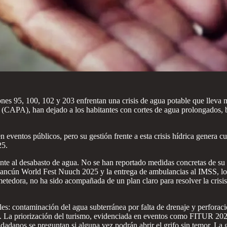
es 95, 100, 102 y 203 enfrentan una crisis de agua potable que lleva 
CAPA), han dejado a los habitantes con cortes de agua prolongados, bom
n eventos públicos, pero su gestión frente a esta crisis hídrica genera 
25.
ente al desabasto de agua. No se han reportado medidas concretas de su
l Cancún World Fest Nuuch 2025 y la entrega de ambulancias al IMSS, lo
edora, no ha sido acompañada de un plan claro para resolver la crisis 
les: contaminación del agua subterránea por falta de drenaje y perforac
es. La priorización del turismo, evidenciada en eventos como FITUR 2
dadanos se preguntan si alguna vez podrán abrir el grifo sin temor. La g