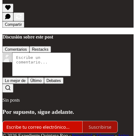
Compartir
Discusión sobre este post
Comentarios
Restacks
Lo mejor de
Último
Debates
Sin posts
Por supuesto, sigue adelante.
Suscribirse
© 2026 Expediente Quintana Roo
·
Privacidad
∙
Términos
∙
Aviso