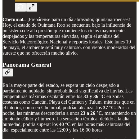
Chetumal.-
¡Prepárense para un día abrasador, quintanarroenses!
Hoy, el estado de Quintana Roo se encuentra bajo la influencia de
un sistema de alta presión que mantiene los cielos mayormente
despejados y las temperaturas elevadas, según el análisis del
Servicio Meteorológico Nacional y reportes locales. Este lunes 19
de mayo, el ambiente será muy caluroso, con vientos moderados del
sureste que no ofrecerán mucho alivio.
Panorama General
En la mayor parte del estado, se espera un cielo despejado a
parcialmente nublado, sin probabilidad significativa de lluvias. Las
temperaturas máximas oscilarán entre los
33 y 36 °C
en zonas
costeras como Cancún, Playa del Carmen y Tulum, mientras que en
el interior, como en Chetumal, podrían alcanzar los
37 °C
. Por la
noche, las mínimas descenderán a unos
23 a 26 °C
, manteniendo un
ambiente cálido y húmedo. La sensación térmica, debido a la alta
humedad, podría superar los
40 °C
en las horas más calurosas del
día, especialmente entre las 12:00 y las 16:00 horas.