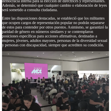
democracia interna para la elección de directrices y representantes.
Además, se determinó que cualquier cambio o elaboración de leyes
será sometido a consulta ciudadana.
Entre las disposiciones destacadas, se estableció que los militantes
que ocupen cargos de representación popular no podrán separarse
de estos para contender por otros puestos. Asimismo, se garantizó la
paridad de género en números similares y se contemplaron
posiciones específicas para acciones afirmativas, destinadas a
mujeres, jóvenes, adultos mayores, personas de la diversidad sexual
y personas con discapacidad, siempre que acrediten su condición.
Los delegados designados para representar a la asamblea en la
Asamblea Nacional son
María Candelaria Raygoza Alcocer, José
Luis Novelo Vanegas, Rafael Alfredo Medina González y María