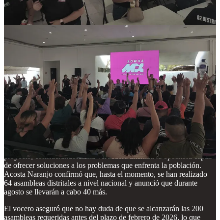
Eligia Pacheco Navarrete
. La asamblea contó con la presencia de
los integrantes de la Coordinación Nacional,
Guadalupe Acosta
Naranjo y Carlos Navarrete Ruiz
, así como de la enlace regional,
Claudia Romero
, y el enlace estatal,
Raymundo King de la Rosa
,
éste último objeto de sorpresa entre la clase política chetumaleña por
su pasado político como presidente del PRI estatal, periodo en el que
fue duramente cuestionado.
Los nuevos integrantes de Somos MX expresaron su optimismo
sobre el éxito de futuros eventos, destacando la importancia de crear
contrapesos reales en la toma de decisiones políticas. La asamblea
fue validada por la 02 Junta Distrital del Instituto Nacional Electoral
(INE).
El vocero de Somos MX, Guadalupe Acosta Naranjo, expresó su
satisfacción por el desarrollo de la asamblea y reconoció el esfuerzo
de los organizadores, directrices y ciudadanos que se sumaron al
proyecto, considerándolo una verdadera alternativa opositora capaz
de ofrecer soluciones a los problemas que enfrenta la población.
Acosta Naranjo confirmó que, hasta el momento, se han realizado
64 asambleas distritales a nivel nacional y anunció que durante
agosto se llevarán a cabo 40 más.
El vocero aseguró que no hay duda de que se alcanzarán las 200
asambleas requeridas antes del plazo de febrero de 2026, lo que