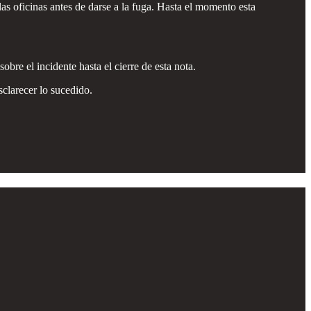
as oficinas antes de darse a la fuga. Hasta el momento esta
re el incidente hasta el cierre de esta nota.
sclarecer lo sucedido.