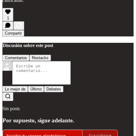
calificadas.
1
Compartir
Discusión sobre este post
Comentarios
Restacks
Lo mejor de
Último
Debates
Sin posts
Por supuesto, sigue adelante.
Suscribirse