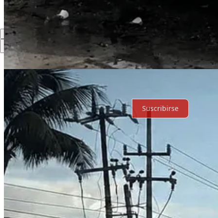
Lo mejor de
Último
Debates
Sin posts
Por supuesto, sigue adelante.
Suscribirse
© 2026 Expediente Quintana Roo
·
Privacidad
∙
Términos
∙
Aviso de 
Crea tu Substack
Descargar la app
Substack
es el hogar de la gran cultura