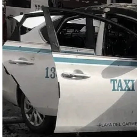
Elementos del Heroico Cuerpo de Bomberos de Cancún trabajaron inten
atendieron en el lugar a dos personas lesionadas, incluido el presunto
La vialidad permaneció cerrada en ambos sentidos durante casi dos hor
Los tres vehículos siniestrados fueron remolcados al corralón municipa
El Bulevar Colosio vuelve a ser noticia por un accidente de grandes
climáticas adversas.
Compartir
Discusión sobre este post
Comentarios
Restacks