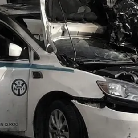
samente para sofocar las llamas y evitar que el fuego alcanzara otros
 responsable, quien fue trasladado bajo custodia al Hospital General de
as, generando un severo congestionamiento vehicular en una de las arte
l para los peritajes correspondientes, donde se determinará con precisió
 proporciones, en un tramo que ya acumula decenas de choques graves en