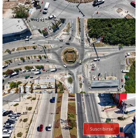
Compartir
Discusión sobre este post
Comentarios
Restacks
Lo mejor de
Último
Debates
Sin posts
Por supuesto, sigue adelante.
Suscribirse
© 2026 Expediente Quintana Roo
·
Privacidad
∙
Términos
∙
Aviso