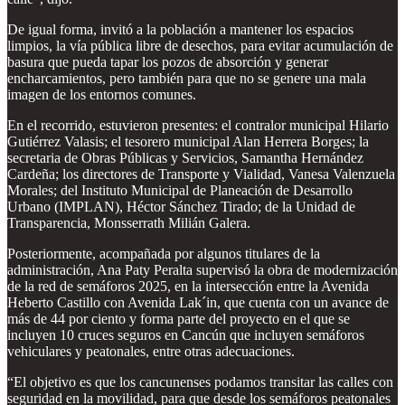
De igual forma, invitó a la población a mantener los espacios
limpios, la vía pública libre de desechos, para evitar acumulación de
basura que pueda tapar los pozos de absorción y generar
encharcamientos, pero también para que no se genere una mala
imagen de los entornos comunes.
En el recorrido, estuvieron presentes: el contralor municipal Hilario
Gutiérrez Valasis; el tesorero municipal Alan Herrera Borges; la
secretaria de Obras Públicas y Servicios, Samantha Hernández
Cardeña; los directores de Transporte y Vialidad, Vanesa Valenzuela
Morales; del Instituto Municipal de Planeación de Desarrollo
Urbano (IMPLAN), Héctor Sánchez Tirado; de la Unidad de
Transparencia, Monsserrath Milián Galera.
Posteriormente, acompañada por algunos titulares de la
administración, Ana Paty Peralta supervisó la obra de modernización
de la red de semáforos 2025, en la intersección entre la Avenida
Heberto Castillo con Avenida Lak´in, que cuenta con un avance de
más de 44 por ciento y forma parte del proyecto en el que se
incluyen 10 cruces seguros en Cancún que incluyen semáforos
vehiculares y peatonales, entre otras adecuaciones.
“El objetivo es que los cancunenses podamos transitar las calles con
seguridad en la movilidad, para que desde los semáforos peatonales